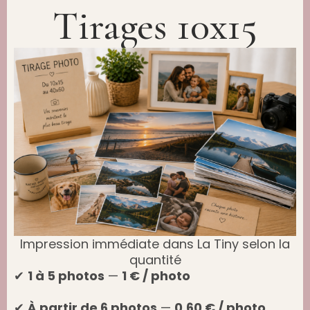
Tirages 10x15​
Impression immédiate dans La Tiny selon la
quantité​
✔
1 à 5 photos
—
1 € / photo
✔
À partir de 6 photos
—
0,60 € / photo